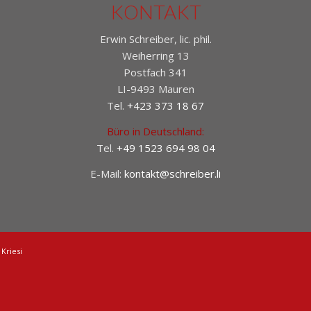
KONTAKT
Erwin Schreiber, lic. phil.
Weiherring 13
Postfach 341
LI-9493 Mauren
Tel.
+423 373 18 67
Büro in Deutschland:
Tel.
+49 1523 694 98 04
E-Mail:
kontakt@schreiber.li
Kriesi