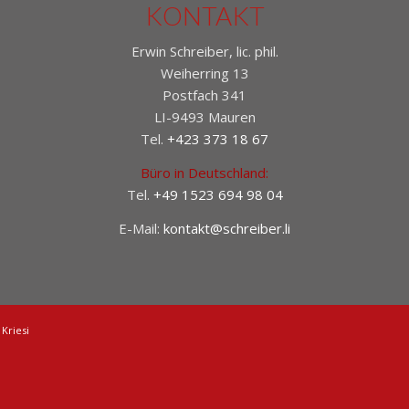
KONTAKT
Erwin Schreiber, lic. phil.
Weiherring 13
Postfach 341
LI-9493 Mauren
Tel.
+423 373 18 67
Büro in Deutschland:
Tel.
+49 1523 694 98 04
E-Mail:
kontakt@schreiber.li
Kriesi