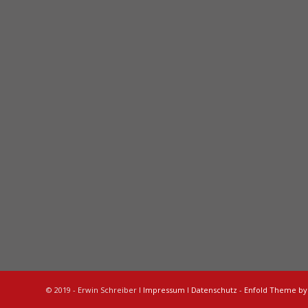
© 2019 - Erwin Schreiber I
Impressum
I
Datenschutz
-
Enfold Theme by 