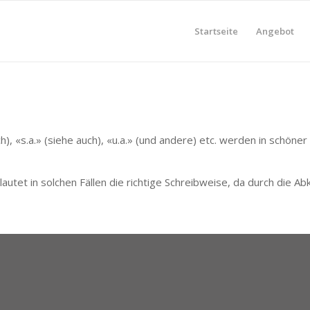
Startseite
Angebot
ich), «s.a.» (siehe auch), «u.a.» (und andere) etc. werden in sch
u. a. lautet in solchen Fällen die richtige Schreibweise, da durch d