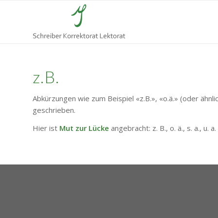
z.B.
Abkürzungen wie zum Beispiel «z.B.», «o.ä.» (oder ähnl
geschrieben.
Hier ist
Mut zur Lücke
angebracht: z. B., o. ä., s. a., 