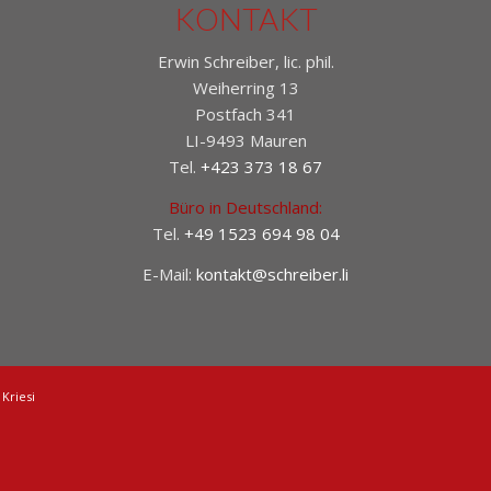
KONTAKT
Erwin Schreiber, lic. phil.
Weiherring 13
Postfach 341
LI-9493 Mauren
Tel.
+423 373 18 67
Büro in Deutschland:
Tel.
+49 1523 694 98 04
E-Mail:
kontakt@schreiber.li
Kriesi